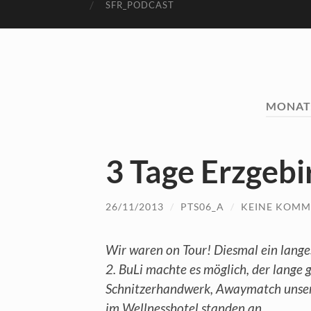
SFR_PODCAST
MONAT
3 Tage Erzgebi
26/11/2013
/
PTS06_A
/
KEINE KOMM
Wir waren on Tour! Diesmal ein lange
2. BuLi machte es möglich, der lange 
Schnitzerhandwerk, Awaymatch unser
im Wellnesshotel standen an.