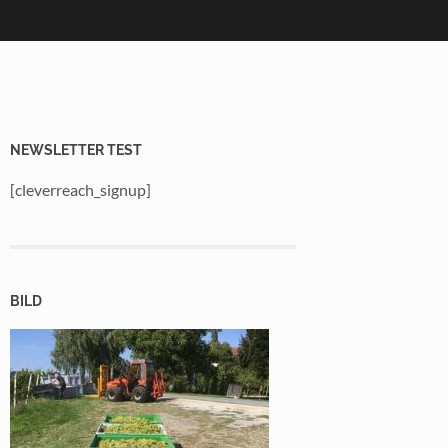
NEWSLETTER TEST
[cleverreach_signup]
BILD