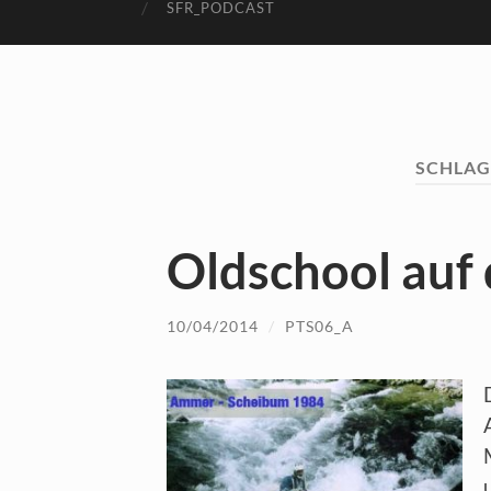
SFR_PODCAST
SCHLA
Oldschool au
10/04/2014
/
PTS06_A