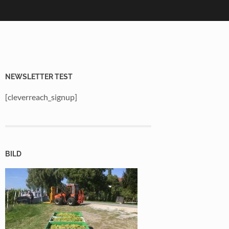
NEWSLETTER TEST
[cleverreach_signup]
BILD